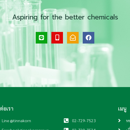
Aspiring for the better chemicals
L
M
E
F
i
o
n
a
n
b
v
c
e
i
e
e
l
l
b
e
o
o
-
p
o
a
e
k
l
-
t
o
p
e
n
ดต่อเรา
เมนู
Line @tinnakorn
02-729-7523
หน