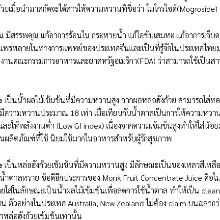
้วยเมื่อนำมาสกัดจะได้สารให้ความหวานที่ชื่อว่า โมโกรไซด์(Mogroside)
ย็น มีสรรพคุณ แก้อาการร้อนใน กระหายน้ำ แก้ไอขับเสมหะ แก้อาการเจ็บ
่างแพร่หลายในทางการแพทย์ของประเทศจีนและเป็นที่รู้จักในประเทศไทย
กงานคณะกรรมการอาหารและยาสหรัฐอเมริกา(FDA) ว่าสามารถใช้เป็นสาร
ce
เป็นน้ำผลไม้เข้มข้นที่มีความหวานสูง จากผลหล่อฮังก้วย สามารถใส่
 มีความหวานประมาณ 18 เท่า เมื่อเทียบกับน้ำตาลเป็นการให้ความหว
ะให้พลังงานต่ำ (Low GI index) เนื่องจากความเข้มข้นสูงทำให้ใส่น้อย
นผลิตภัณฑ์ที่ใช้ นิยมใช้มากในอาหารสำหรับผู้รักสุขภาพ
e
เป็นหล่อฮังก้วยเข้มข้นที่มีความหวานสูง มีลักษณะเป็นของเหลวสีเหลือ
กับน้ำตาลทราย ข้อดีอีกประการของ Monk Fruit Concentrate Juice คือไม
ส่ในลักษณะเป็นน้ำผลไม้เข้มข้นเพื่อลดการใช้น้ำตาล ทำให้เป็น clean
ดังเช่น ตัวอย่างในประเทศ Australia, New Zealand ไม่ต้อง claim บนฉลากว่
หล่อฮังก้วยเข้มข้นเท่านั้น