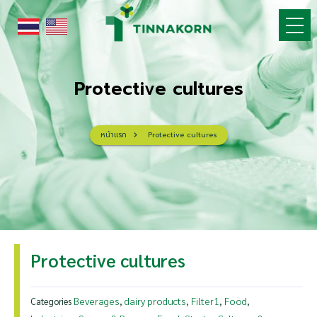
Skip
to
content
Protective cultures
หน้าแรก
Protective cultures
Protective cultures
Beverages
dairy products
Filter1
Food
Categories
,
,
,
,