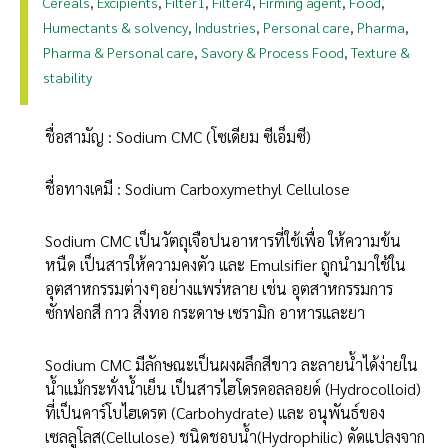
Cereals
Excipients
Filter1
Filter4
Firming agent
Food
,
,
,
,
,
,
Humectants & solvency
Industries
Personal care
Pharma
,
,
,
,
Pharma & Personal care
Savory & Process Food
Texture &
,
,
stability
ชื่อสามัญ : Sodium CMC (โซเดียม ซีเอ็มซี)
ชื่อทางเคมี : Sodium Carboxymethyl Cellulose
Sodium CMC เป็นวัตถุเจือปนอาหารที่ใช้เพื่อ ให้ความข้น
หนืด เป็นสารให้ความคงตัว และ Emulsifier ถูกนำมาใช้ใน
อุตสาหกรรมต่างๆอย่างแพร่หลาย เช่น อุตสาหกรรมการ
ซักฟอกสี กาว สิ่งทอ กระดาษ เซรามิก อาหารและยา
Sodium CMC มีลักษณะเป็นผงผลึกสีขาว ละลายน้ำได้ง่ายใน
น้ำแม้กระทั่งน้ำเย็น เป็นสารไฮโดรคอลลอยด์ (Hydrocolloid)
ที่เป็นคาร์โบไฮเดรต (Carbohydrate) และ อนุพันธ์ของ
เซลลูโลส(Cellulose) ชนิดชอบน้ำ(Hydrophilic) ดัดแปลงจาก