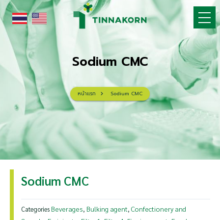
Skip
to
content
Sodium CMC
หน้าแรก
Sodium CMC
Sodium CMC
Beverages
Bulking agent
Confectionery and
Categories
,
,