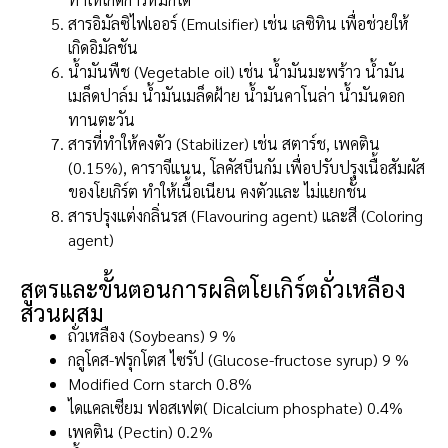
สารอิมัลซิไฟเออร์ (Emulsifier) เช่น เลซิทิน เพื่อช่วยให้
เกิดอิมัลชัน
น้ำมันพืช (Vegetable oil) เช่น น้ำมันมะพร้าว น้ำมัน
เมล็ดปาล์ม น้ำมันเมล็ดฝ้าย น้ำมันคาโนล่า น้ำมันดอก
ทานตะวัน
สารที่ทำให้คงตัว (Stabilizer) เช่น สตาร์ช, เพคติน
(0.15%), คาราจีแนน, โลคัสบีนกัม เพื่อปรับปรุงเนื้อสัมผัส
ของโยเกิร์ต ทำให้เนื้อเนียน คงตัวและ ไม่แยกชั้น
สารปรุงแต่งกลิ่นรส (Flavouring agent) และสี (Coloring
agent)
สูตรและขั้นตอนการผลิตโยเกิร์ตถั่วเหลือง
ส่วนผสม
ถั่วเหลือง (Soybeans) 9 %
กลูโคส-ฟรุกโตส ไซรัป (Glucose-fructose syrup) 9 %
Modified Corn starch 0.8%
ไดแคลเซียม ฟอสเฟต( Dicalcium phosphate) 0.4%
เพคติน (Pectin) 0.2%