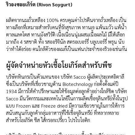
ริวองซอยเกิร์ต (Rivon Soygurt)
ผลิตจากนมถั่วเหลือง 100% ครบคุณค่าโปรตีนจากถั่วเหลือง เป็น
ทางเลือกที่เหมาะสำหรับคนที่รักสุขภาพ ทานเจ แพ้นมวัว แพ้น้ำ
ตาลแลคโตส ทานมังสวิรัติ เนื้อเนียนนุ่มผสมเนื้อผลไม้ มีให้เลือก
มากถึง 4 รสชาติ ทั้ง รสออริจินัล สตรอเบอร์รี่ บลูเบอร์รี่ พรุน นับ
ว่าทำได้อร่อย คนใกล้ตัวของผมก็เป็นแฟนประจำของริวองเช่นกัน
ผู้จัดจำหน่ายหัวเชื้อโยเกิร์ตสำหรับพืช
บริษัททินกรเป็นตัวแทนของ บริษัท Sacco ผู้ผลิตประเทศอิตาลี
ซึ่งเป็นบริษัทที่เชี่ยวชาญด้าน Biotechnology ก่อตั้งตั้งแต่ปี
1934 มีการให้คำปรึกษาและให้ข้อมูลต่อลูกค้าอย่างใกล้ชิด บริษัท
Sacco มีนวัตกรรมและเทคโนโลยีในการผลิตเชื้อจุลินทรีย์ทั้งในรูป
แบบ Frozen และ Freeze dried มีความเชี่ยวชาญในการให้การ
สนับสนุนกับลูกค้ากลุ่มอาหารที่ใช้เชื้อจุลินทรีย์ ที่หลากหลาย
สำหรับโยเกิร์ต ชีส ไส้กรอกเปรี้ยว โปรไบโอติก