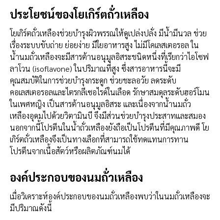
ประโยชน์ของโยเกิร์ตถั่วเหลือง
โยเกิร์ตถั่วเหลืองช่วยบำรุงผิวพรรณให้ดูเปล่งปลั่ง มีน้ำมีนวล ช่วย
เรื่องระบบขับถ่าย ย่อยง่าย มีใยอาหารสูง ไม่มีโคเลสเตอรอล ใน
น้ำนมถั่วเหลืองจะมีสารต้านอนุมูลอิสระชนิดหนึ่งที่เรียกว่าไอโซฟ
ลาโวน (isoflavone) ในปริมาณที่สูง ซึ่งสารอาหารนี้จะมี
คุณสมบัติในการช่วยบำรุงกระดูก ช่วยชะลอวัย ลดระดับ
คอเลสเตอรอลและไตรกลีเซอไรด์ในเลือด รักษาสมดุลระดับฮอร์โมน
ในเพศหญิง เป็นสารต้านอนุมูลอิสระ และเนื่องจากน้ำนมถั่ว
เหลืองอุดมไปด้วยวิตามินบี จึงมีส่วนช่วยบำรุงประสาทและสมอง
นอกจากนี้โปรตีนในน้ำถั่วเหลืองยังถือเป็นโปรตีนที่มีคุณภาพดี โย
เกิร์ตถั่วเหลืองจึงเป็นทางเลือกที่สามารถใช้ทดแทนการทาน
โปรตีนจากเนื้อสัตว์หรือผลิตภัณฑ์นมได้
องค์ประกอบของนมถั่วเหลือง
เมื่อวิเคราะห์องค์ประกอบของนมถั่วเหลืองพบว่าในนมถั่วเหลืองจะ
มีปริมาณดังนี้