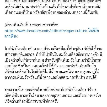
โดยเฉพาะในแถบเอเชีย ในประเทศไทยของเราก็มีผู้ผลิตโยเกิร์ตถั่ว
เหลืองให้เห็นบน shelf กันบ้างแล้ว ถ้าใครสนใจศึกษาเรื่องการผลิต
เพื่อทานเองที่บ้าน หรือผลิตเพื่อขายลองอ่านบทความนี้กันครับ
(อ่านเพิ่มเติมเรื่อง Yoghurt จากพืช:
https://www.tinnakorn.com/articles/vegan-culture-โยเกิร์ต
จากพืช/
)
โยเกิร์ตถั่วเหลืองทำมาจากน้ำนมถั่วเหลืองที่เติมจุลินทรีย์ที่ดี ซึ่งจะ
สร้างรสชาติและกรด ทำให้โปรตีนในนมถั่วเหลืองเกิดการเกาะตัว มี
เนื้อคล้ายโยเกิร์ตจากในนม สำหรับผู้ที่แพ้นมวัว ในนมวัวมีน้ำตาล
แลคโตส ซึ่งเป็นสาเหตุหลักทำให้เกิดอาการแพ้หรือท้องเสีย โย
เกิร์ตถั่วเหลืองเป็นโยเกิร์ตที่ไม่มีน้ำตาลแลคโตส และกลูเตน ผู้ที่มี
อาการแพ้นมวัวหรือแพ้น้ำตาลแลคโตสสามารถรับประทานได้
บทความนี้เราจะกล่าวถึงประโยชน์ของโยเกิร์ตถั่วเหลือง วิธีการ
ผลิตทั้งในภาคครัวเรือน และภาคอุตสาหกรรม และตัวอย่างของโย
เกิร์ตถั่วเหลืองที่มีการขายทั่วโลกครับ