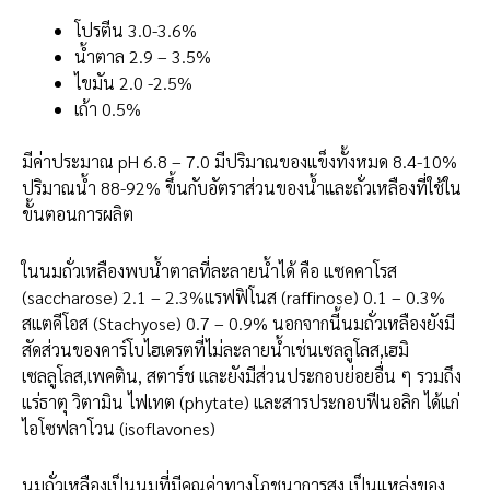
โปรตีน 3.0-3.6%
น้ำตาล 2.9 – 3.5%
ไขมัน 2.0 -2.5%
เถ้า 0.5%
มีค่าประมาณ pH 6.8 – 7.0 มีปริมาณของแข็งทั้งหมด 8.4-10%
ปริมาณน้ำ 88-92% ขึ้นกับอัตราส่วนของน้ำและถั่วเหลืองที่ใช้ใน
ขั้นตอนการผลิต
ในนมถั่วเหลืองพบน้ำตาลที่ละลายน้ำได้ คือ แซคคาโรส
(saccharose) 2.1 – 2.3%แรฟฟิโนส (raffinose) 0.1 – 0.3%
สแตคีโอส (Stachyose) 0.7 – 0.9% นอกจากนี้นมถั่วเหลืองยังมี
สัดส่วนของคาร์โบไฮเดรตที่ไม่ละลายน้ำเช่นเซลลูโลส,เฮมิ
เซลลูโลส,เพคติน, สตาร์ช และยังมีส่วนประกอบย่อยอื่น ๆ รวมถึง
แร่ธาตุ วิตามิน ไฟเทต (phytate) และสารประกอบฟีนอลิก ได้แก่
ไอโซฟลาโวน (isoflavones)
นมถั่วเหลืองเป็นนมที่มีคุณค่าทางโภชนาการสูง เป็นแหล่งของ