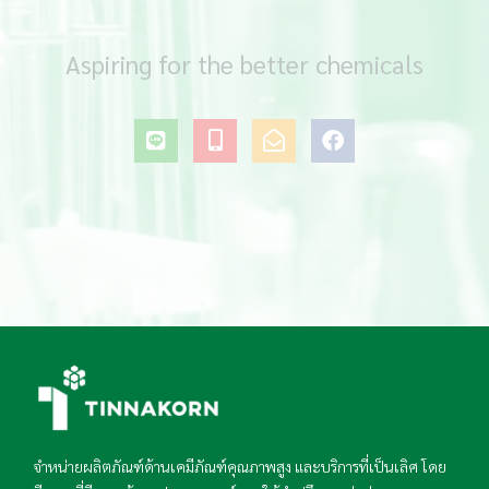
Aspiring for the better chemicals
L
M
E
F
i
o
n
a
n
b
v
c
e
i
e
e
l
l
b
e
o
o
-
p
o
a
e
k
l
-
t
o
p
e
n
จำหน่ายผลิตภัณฑ์ด้านเคมีภัณฑ์คุณภาพสูง และบริการที่เป็นเลิศ โดย