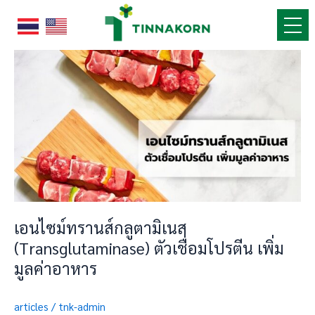
Skip
to
content
เอน
ไซม์
ทรานส์
กลู
ตา
มิ
เนส
(Transglutaminase)
ตัว
เชื่อม
เอนไซม์ทรานส์กลูตามิเนส
โปรตีน
เพิ่ม
(Transglutaminase) ตัวเชื่อมโปรตีน เพิ่ม
มูลค่า
มูลค่าอาหาร
อาหาร
articles
/
tnk-admin