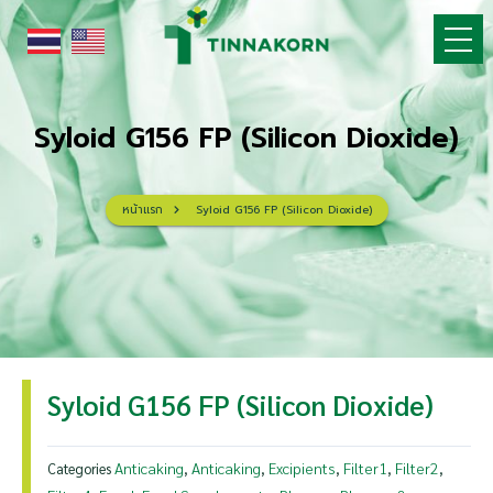
Skip
to
content
Syloid G156 FP (Silicon Dioxide)
หน้าแรก
Syloid G156 FP (Silicon Dioxide)
Syloid G156 FP (Silicon Dioxide)
Anticaking
Anticaking
Excipients
Filter1
Filter2
Categories
,
,
,
,
,